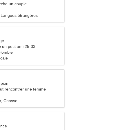
che un couple
 Langues étrangères
rge
e un petit ami 25-33
olombie
icale
rpion
ut rencontrer une femme
p, Chasse
ance