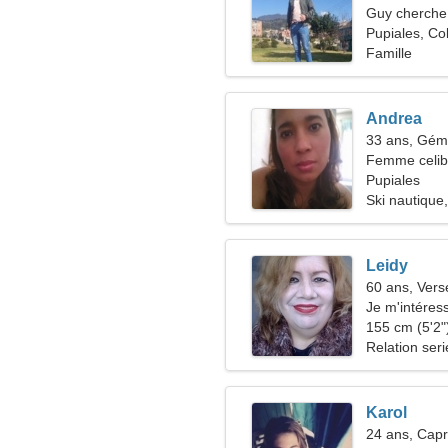
Guy cherche 
Pupiales, Co
Famille
Andrea
33 ans, Gé
Femme celiba
Pupiales
Ski nautique,
Leidy
60 ans, Ver
Je m'intéress
théâtre
155 cm (5'2")
Relation ser
Karol
24 ans, Capr