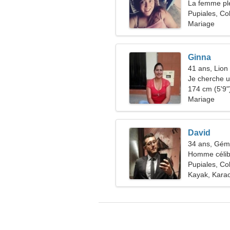
La femme ple
d'une relatio
Pupiales, Co
Mariage
Ginna
41 ans, Lion
Je cherche 
ensemble
174 cm (5'9")
Mariage
David
34 ans, Gé
Homme célib
Pupiales, Co
Kayak, Kara