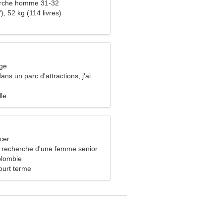
rche homme 31-32
), 52 kg (114 livres)
rge
dans un parc d'attractions, j'ai
e femme joyeuse
lle
cer
recherche d'une femme senior
olombie
ourt terme