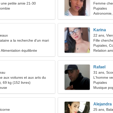
une petite amie 21-30
Femme cher
lombie
Pupiales
Astronomie,
Karina
meaux
22 ans, Vie
taire a la recherche d'un mari
Fille cherch
Pupiales, C
 Alimentation équilibrée
Relation am
Rafael
seau
31 ans, Sco
e aux voitures et aux arts du
L'homme ve
, 69 kg (152 livres)
Pupiales
ieuse
Musique po
Alejandra
icorne
25 ans, Bal