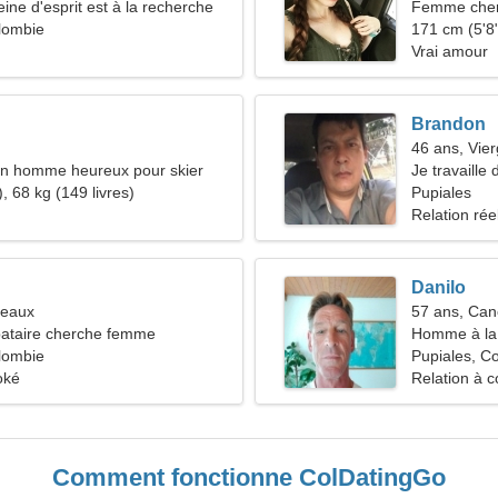
ine d'esprit est à la recherche
Femme che
n durable
lombie
171 cm (5'8"
Vrai amour
Brandon
46 ans, Vie
un homme heureux pour skier
Je travaille 
, 68 kg (149 livres)
besoin d'un
Pupiales
Relation rée
Danilo
meaux
57 ans, Can
ataire cherche femme
Homme à la 
lombie
Pupiales, C
oké
Relation à c
Comment fonctionne ColDatingGo