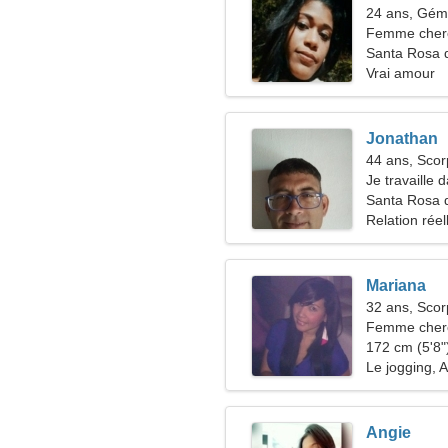
24 ans, Gé
Femme che
Santa Rosa 
Vrai amour
Jonathan
44 ans, Scor
Je travaille 
d'une femme
Santa Rosa 
Relation réel
Mariana
32 ans, Scor
Femme cherc
172 cm (5'8")
Le jogging, A
Angie