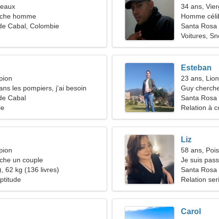
meaux
34 ans, Vie
rche homme
Homme céli
de Cabal, Colombie
Santa Rosa
Voitures, S
Esteban
pion
23 ans, Lion
dans les pompiers, j'ai besoin
Guy cherche
 cool
de Cabal
Santa Rosa 
le
Relation à c
Liz
pion
58 ans, Poi
he un couple
Je suis pas
, 62 kg (136 livres)
shopping
Santa Rosa
ptitude
Relation ser
Carol