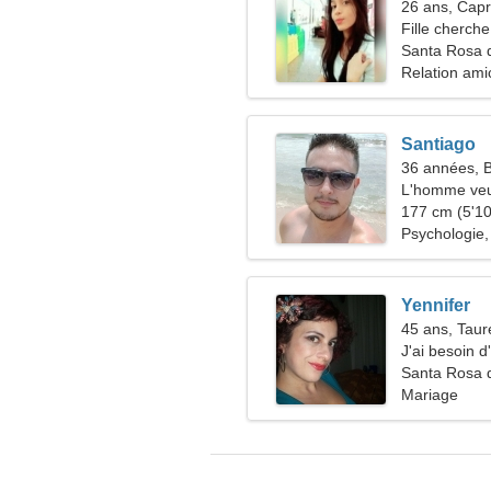
26 ans, Capr
Fille cherche
Santa Rosa 
Relation ami
Santiago
36 années, B
L'homme veu
177 cm (5'10"
Psychologie, 
Yennifer
45 ans, Tau
J'ai besoin 
rencontres
Santa Rosa 
Mariage