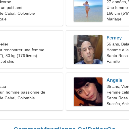
icorne
27 années, 
 un petit ami
Une femme c
de Cabal, Colombie
relation
166 cm (5'6"
cale
Mariage
Ferney
élier
56 ans, Bal
t rencontrer une femme
Homme à la 
), 80 kg (176 livres)
Santa Rosa
Jet skis
Famille
Angela
reau
35 ans, Vie
d'un homme passionné de
Femme celib
de Cabal, Colombie
36-47
Santa Rosa 
Succès, An