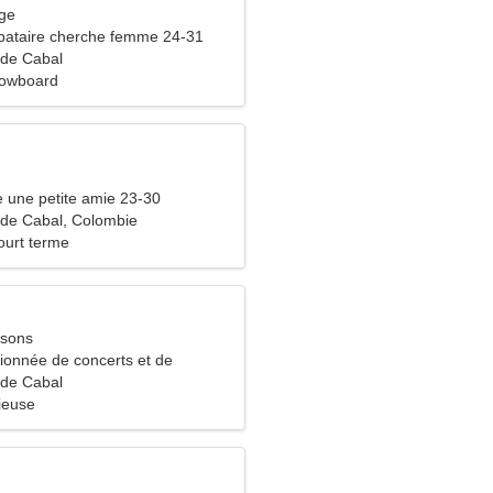
rge
bataire cherche femme 24-31
 de Cabal
nowboard
 une petite amie 23-30
de Cabal, Colombie
ourt terme
ssons
sionnée de concerts et de
 de Cabal
ieuse