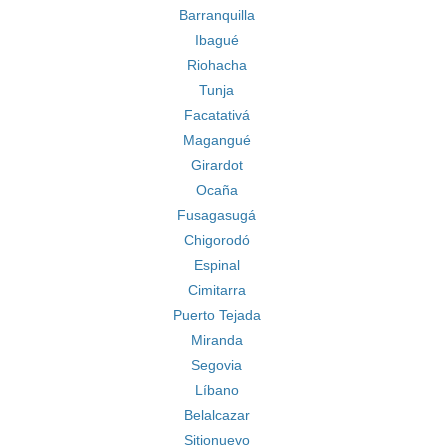
Barranquilla
Ibagué
Riohacha
Tunja
Facatativá
Magangué
Girardot
Ocaña
Fusagasugá
Chigorodó
Espinal
Cimitarra
Puerto Tejada
Miranda
Segovia
Líbano
Belalcazar
Sitionuevo