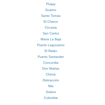
Pivijay
Guamo
Santo Tomás
El Charco
Circasia
San Carlos
Maria La Baja
Puerto Leguízamo
El Retén
Puerto Santander
Concordia
Don Matías
Chimá
Distracción
Nilo
Solano
Colombie