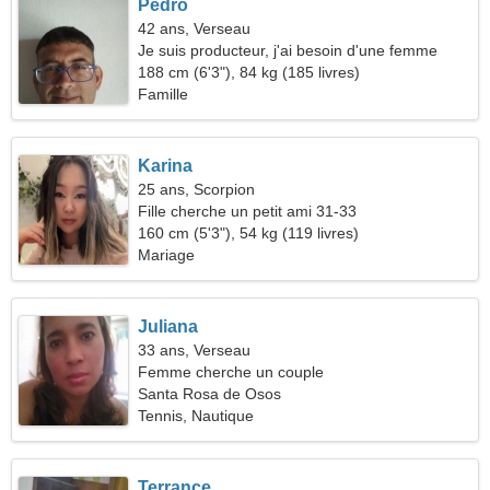
Pedro
42 ans, Verseau
Je suis producteur, j'ai besoin d'une femme
sincère
188 cm (6'3"), 84 kg (185 livres)
Famille
Karina
25 ans, Scorpion
Fille cherche un petit ami 31-33
160 cm (5'3"), 54 kg (119 livres)
Mariage
Juliana
33 ans, Verseau
Femme cherche un couple
Santa Rosa de Osos
Tennis, Nautique
Terrance