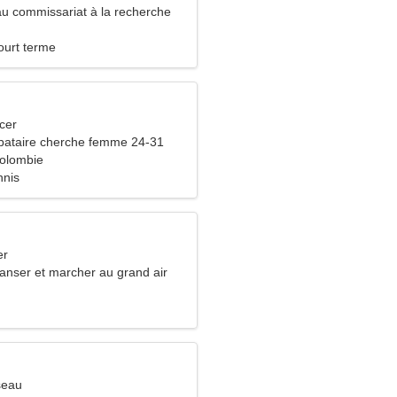
 au commissariat à la recherche
lle femme
ourt terme
cer
bataire cherche femme 24-31
olombie
nnis
er
danser et marcher au grand air
seau