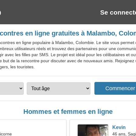
Se connect
contres en ligne gratuites à Malambo, Colo
contres en ligne populaire à Malambo, Colombie. Le site vous permet d'
reux utilisateurs réels et trouvez des partenaires pour une communica
 avec les filles par SMS. Le projet est idéal pour les célibataires et
le but de la rencontre pour discuter avec de nouveaux amis. Rejoignez u
ers, les touristes.
Hommes et femmes en ligne
Kevin
icorne
46 ans, Sagi