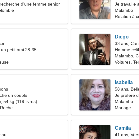
recherche d'une femme senior
Je travaille
olombie
d'une genti
Malambo
Relation à c
Diego
cer
33 ans, Can
 un petit ami 28-35
Homme céli
Malambo, C
ieuse
Voitures, Te
Isabella
sons
58 ans, Béli
he un couple
Je préfère 
, 54 kg (119 livres)
Malambo
 Roche
Mariage
Camila
reau
41 ans, Ver