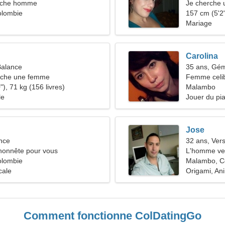
rche homme
Je cherche 
olombie
157 cm (5'2"
Mariage
Carolina
Balance
35 ans, Gé
che une femme
Femme celib
), 71 kg (156 livres)
38-47
Malambo
le
Jouer du pi
Jose
nce
32 ans, Ver
onnête pour vous
L'homme ve
olombie
Malambo, C
cale
Origami, An
Comment fonctionne ColDatingGo