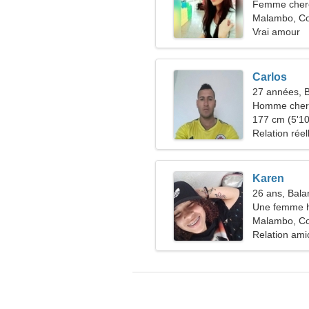
Femme che
Malambo, C
Vrai amour
Carlos
27 années, 
Homme cher
177 cm (5'10"
Relation réel
Karen
26 ans, Bala
Une femme h
Malambo, C
Relation ami