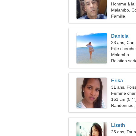
Homme à la 
51-56
Malambo, C
Famille
Daniela
23 ans, Can
Fille cherche
Malambo
Relation ser
Erika
31 ans, Pois
Femme cherc
161 cm (5'4")
Randonnée,
Lizeth
25 ans, Tau