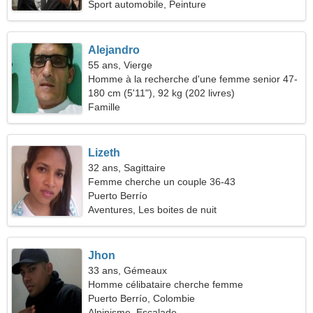
Sport automobile, Peinture
Alejandro
55 ans, Vierge
Homme à la recherche d'une femme senior 47-
53
180 cm (5'11"), 92 kg (202 livres)
Famille
Lizeth
32 ans, Sagittaire
Femme cherche un couple 36-43
Puerto Berrío
Aventures, Les boites de nuit
Jhon
33 ans, Gémeaux
Homme célibataire cherche femme
Puerto Berrío, Colombie
Alpinisme, Escalade