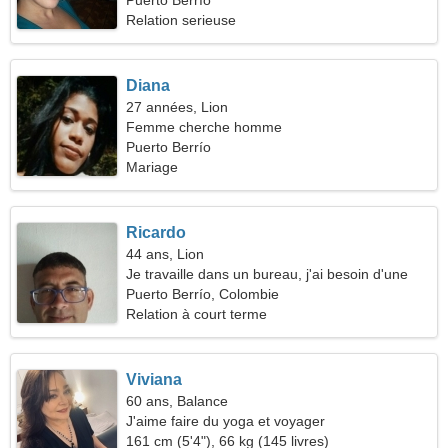
randonnée
Puerto Berrío
Relation serieuse
Diana
27 années, Lion
Femme cherche homme
Puerto Berrío
Mariage
Ricardo
44 ans, Lion
Je travaille dans un bureau, j'ai besoin d'une
femme séduisante
Puerto Berrío, Colombie
Relation à court terme
Viviana
60 ans, Balance
J'aime faire du yoga et voyager
161 cm (5'4"), 66 kg (145 livres)