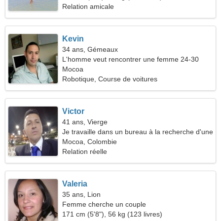
Relation amicale
Kevin
34 ans, Gémeaux
L'homme veut rencontrer une femme 24-30
Mocoa
Robotique, Course de voitures
Victor
41 ans, Vierge
Je travaille dans un bureau à la recherche d'une
femme sociable
Mocoa, Colombie
Relation réelle
Valeria
35 ans, Lion
Femme cherche un couple
171 cm (5'8"), 56 kg (123 livres)