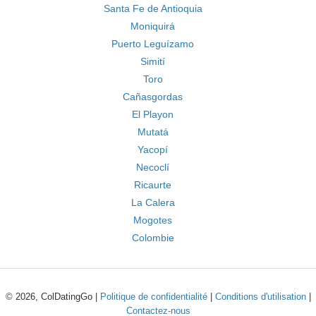
Santa Fe de Antioquia
Moniquirá
Puerto Leguízamo
Simití
Toro
Cañasgordas
El Playon
Mutatá
Yacopí
Necoclí
Ricaurte
La Calera
Mogotes
Colombie
© 2026, ColDatingGo |
Politique de confidentialité
|
Conditions d'utilisation
|
Contactez-nous