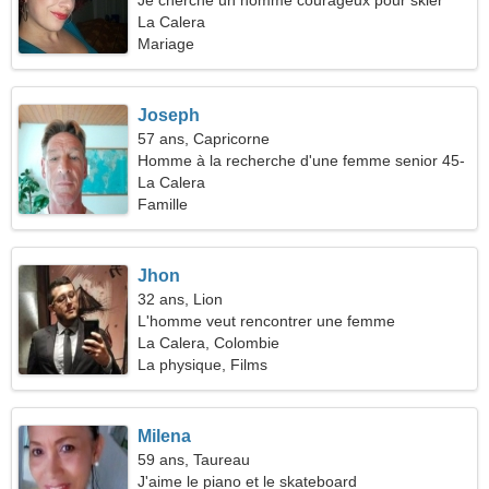
Je cherche un homme courageux pour skier
ensemble
La Calera
Mariage
Joseph
57 ans, Capricorne
Homme à la recherche d'une femme senior 45-
54
La Calera
Famille
Jhon
32 ans, Lion
L'homme veut rencontrer une femme
La Calera, Colombie
La physique, Films
Milena
59 ans, Taureau
J'aime le piano et le skateboard