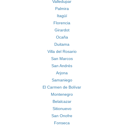
Valledupar
Palmira
Itagüí
Florencia
Girardot
Ocaña
Duitama
Villa del Rosario
San Marcos
San Andrés
Arjona
Samaniego
El Carmen de Bolívar
Montenegro
Belalcazar
Sitionuevo
San Onofre
Fonseca