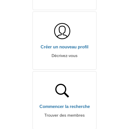
Créer un nouveau profil
Décrivez-vous
Commencer la recherche
Trouver des membres