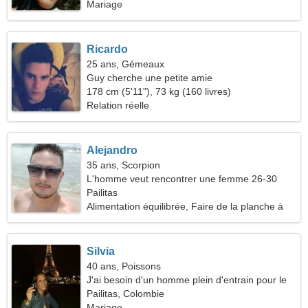
Mariage
Ricardo
25 ans, Gémeaux
Guy cherche une petite amie
178 cm (5'11"), 73 kg (160 livres)
Relation réelle
Alejandro
35 ans, Scorpion
L'homme veut rencontrer une femme 26-30
Pailitas
Alimentation équilibrée, Faire de la planche à
roulettes
Silvia
40 ans, Poissons
J'ai besoin d'un homme plein d'entrain pour le
fitness
Pailitas, Colombie
Mariage