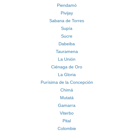
Piendamó
Pivijay
Sabana de Torres
Supía
Sucre
Dabeiba
Tauramena
La Unión
Ciénaga de Oro
La Gloria
Purísima de la Concepción
Chimá
Mutatá
Gamarra
Viterbo
Pital
Colombie