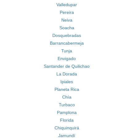
Valledupar
Pereira
Neiva
Soacha
Dosquebradas
Barrancabermeja
Tunja
Envigado
Santander de Quilichao
La Dorada
Ipiales
Planeta Rica
Chía
Turbaco
Pamplona
Florida
Chiquinquirá
Jamundí