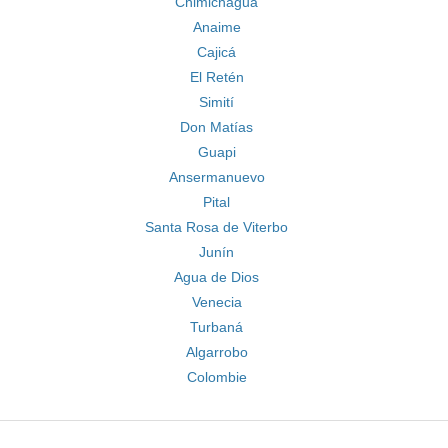
Chimichagua
Anaime
Cajicá
El Retén
Simití
Don Matías
Guapi
Ansermanuevo
Pital
Santa Rosa de Viterbo
Junín
Agua de Dios
Venecia
Turbaná
Algarrobo
Colombie