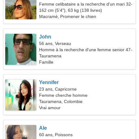
Femme celibataire a la recherche d'un mari 32-
43
162 cm (5'4"), 63 kg (138 livres)
Macramé, Promener le chien
John
56 ans, Verseau
Homme à la recherche d'une femme senior 47-
54
Tauramena
Famille
Yennifer
23 ans, Capricorne
Femme cherche homme
Tauramena, Colombie
Vrai amour
Ale
60 ans, Poissons