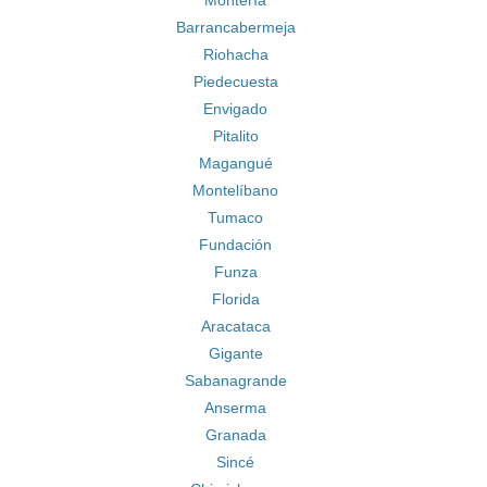
Montería
Barrancabermeja
Riohacha
Piedecuesta
Envigado
Pitalito
Magangué
Montelíbano
Tumaco
Fundación
Funza
Florida
Aracataca
Gigante
Sabanagrande
Anserma
Granada
Sincé