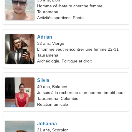
33 ans, Lion
Homme célibataire cherche femme
Tauramena
Activités sportives, Photo
Adriàn
32 ans, Vierge
L'homme veut rencontrer une femme 22-31
Tauramena
Archéologie, Politique et droit
Silvia
40 ans, Balance
Je suis à la recherche d'un homme émotif pour
le ski
Tauramena, Colombie
Relation amicale
Johanna
31 ans, Scorpion