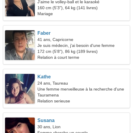
J'aime le volley-ball et le karaoké
160 cm (5'3"), 64 kg (141 livres)
Mariage
Faber
41 ans, Capricorne
Je suis médecin, j'ai besoin d'une femme
gracieuse
172 cm (5'8"), 86 kg (189 livres)
Relation à court terme
Kathe
24 ans, Taureau
Une femme merveilleuse à la recherche d'une
relation passionnée
Tauramena
Relation serieuse
Susana
30 ans, Lion
Femme cherche un couple