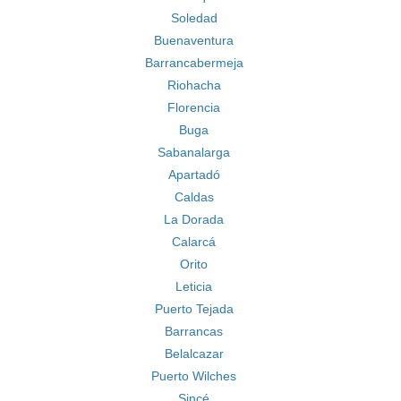
Soledad
Buenaventura
Barrancabermeja
Riohacha
Florencia
Buga
Sabanalarga
Apartadó
Caldas
La Dorada
Calarcá
Orito
Leticia
Puerto Tejada
Barrancas
Belalcazar
Puerto Wilches
Sincé