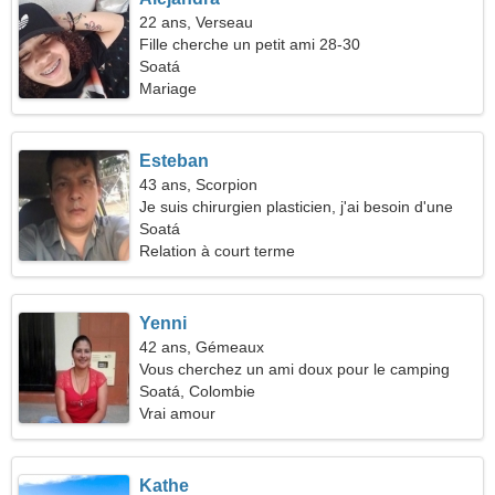
22 ans, Verseau
Fille cherche un petit ami 28-30
Soatá
Mariage
Esteban
43 ans, Scorpion
Je suis chirurgien plasticien, j'ai besoin d'une
femme charmante
Soatá
Relation à court terme
Yenni
42 ans, Gémeaux
Vous cherchez un ami doux pour le camping
Soatá, Colombie
Vrai amour
Kathe