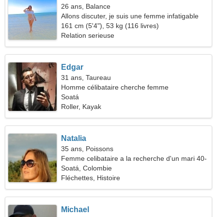
26 ans, Balance
Allons discuter, je suis une femme infatigable
161 cm (5'4"), 53 kg (116 livres)
Relation serieuse
Edgar
31 ans, Taureau
Homme célibataire cherche femme
Soatá
Roller, Kayak
Natalia
35 ans, Poissons
Femme celibataire a la recherche d'un mari 40-
44
Soatá, Colombie
Fléchettes, Histoire
Michael