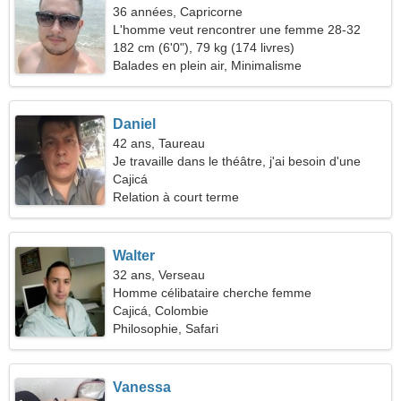
36 années, Capricorne
L'homme veut rencontrer une femme 28-32
182 cm (6'0"), 79 kg (174 livres)
Balades en plein air, Minimalisme
Daniel
42 ans, Taureau
Je travaille dans le théâtre, j'ai besoin d'une
femme enjouée
Cajicá
Relation à court terme
Walter
32 ans, Verseau
Homme célibataire cherche femme
Cajicá, Colombie
Philosophie, Safari
Vanessa