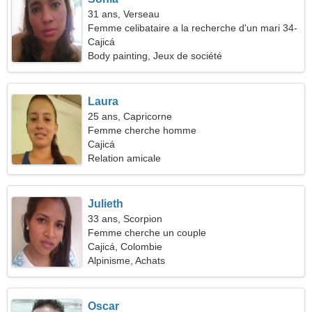
31 ans, Verseau
Femme celibataire a la recherche d'un mari 34-
38
Cajicá
Body painting, Jeux de société
Laura
25 ans, Capricorne
Femme cherche homme
Cajicá
Relation amicale
Julieth
33 ans, Scorpion
Femme cherche un couple
Cajicá, Colombie
Alpinisme, Achats
Oscar