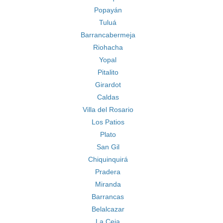
Popayán
Tuluá
Barrancabermeja
Riohacha
Yopal
Pitalito
Girardot
Caldas
Villa del Rosario
Los Patios
Plato
San Gil
Chiquinquirá
Pradera
Miranda
Barrancas
Belalcazar
La Ceja