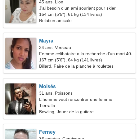
45 ans, Lion
J'ai besoin d'un ami souriant pour skier
ensemble
164 cm (5'5"), 61 kg (134 livres)
Relation amicale
Mayra
34 ans, Verseau
Femme celibataire a la recherche d'un mari 40-
44
167 cm (5'6"), 64 kg (141 livres)
Billard, Faire de la planche à roulettes
Moisés
31 ans, Poissons
L'homme veut rencontrer une femme
Tierralta
Bowling, Jouer de la guitare
Ferney
36 années, Capricorne