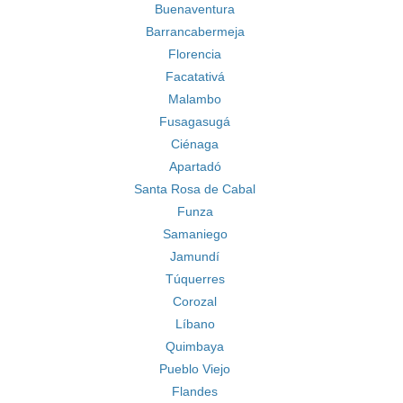
Buenaventura
Barrancabermeja
Florencia
Facatativá
Malambo
Fusagasugá
Ciénaga
Apartadó
Santa Rosa de Cabal
Funza
Samaniego
Jamundí
Túquerres
Corozal
Líbano
Quimbaya
Pueblo Viejo
Flandes