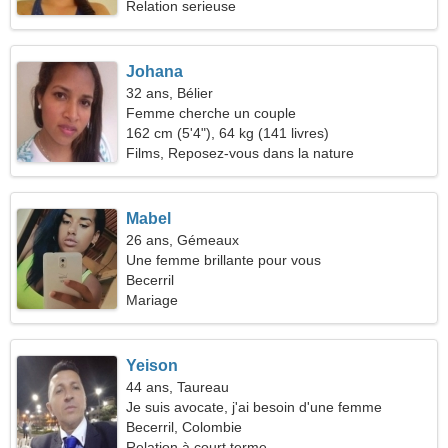
Relation serieuse
Johana
32 ans, Bélier
Femme cherche un couple
162 cm (5'4"), 64 kg (141 livres)
Films, Reposez-vous dans la nature
Mabel
26 ans, Gémeaux
Une femme brillante pour vous
Becerril
Mariage
Yeison
44 ans, Taureau
Je suis avocate, j'ai besoin d'une femme
modeste
Becerril, Colombie
Relation à court terme