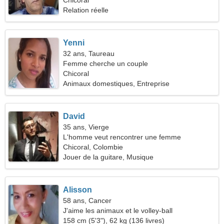
Chicoral
Relation réelle
Yenni
32 ans, Taureau
Femme cherche un couple
Chicoral
Animaux domestiques, Entreprise
David
35 ans, Vierge
L'homme veut rencontrer une femme
Chicoral, Colombie
Jouer de la guitare, Musique
Alisson
58 ans, Cancer
J'aime les animaux et le volley-ball
158 cm (5'3"), 62 kg (136 livres)