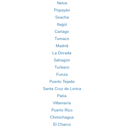
Neiva
Popayán
Soacha
Itagüí
Cartago
Tumaco
Madrid
La Dorada
Sahagún
Turbaco
Funza
Puerto Tejada
Santa Cruz de Lorica
Patía
Villamaría
Puerto Rico
Chimichagua
El Charco