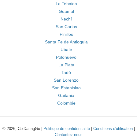
La Tebaida
Guamal
Nechí
San Carlos
Pinillos
Santa Fe de Antioquia
Ubaté
Polonuevo
La Plata
Tadó
San Lorenzo
San Estanislao
Gaitania
Colombie
© 2026, ColDatingGo |
Politique de confidentialité
|
Conditions d'utilisation
|
Contactez-nous