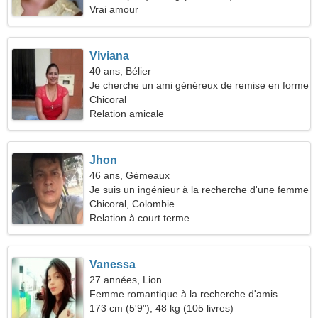
Vrai amour
Viviana
40 ans, Bélier
Je cherche un ami généreux de remise en forme
Chicoral
Relation amicale
Jhon
46 ans, Gémeaux
Je suis un ingénieur à la recherche d'une femme
cool
Chicoral, Colombie
Relation à court terme
Vanessa
27 années, Lion
Femme romantique à la recherche d'amis
173 cm (5'9"), 48 kg (105 livres)