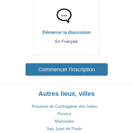
Démarrer la discussion
En Français
Commencer l'inscription
Autres lieux, villes
Province de Carthagène des Indes
Pereira
Manizales
San Juan de Pasto