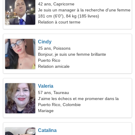
42 ans, Capricorne
Je suis un manager à la recherche d'une femme
timide
181 cm (6'0"), 84 kg (185 livres)
Relation à court terme
Cindy
25 ans, Poissons
Bonjour, je suis une femme brillante
Puerto Rico
Relation amicale
Valeria
57 ans, Taureau
J'aime les échecs et me promener dans la
nature
Puerto Rico, Colombie
Mariage
Catalina