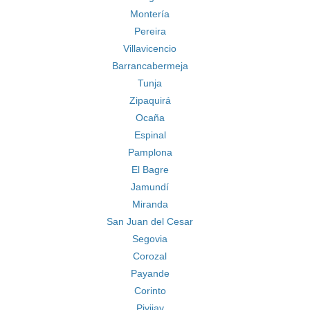
Montería
Pereira
Villavicencio
Barrancabermeja
Tunja
Zipaquirá
Ocaña
Espinal
Pamplona
El Bagre
Jamundí
Miranda
San Juan del Cesar
Segovia
Corozal
Payande
Corinto
Pivijay