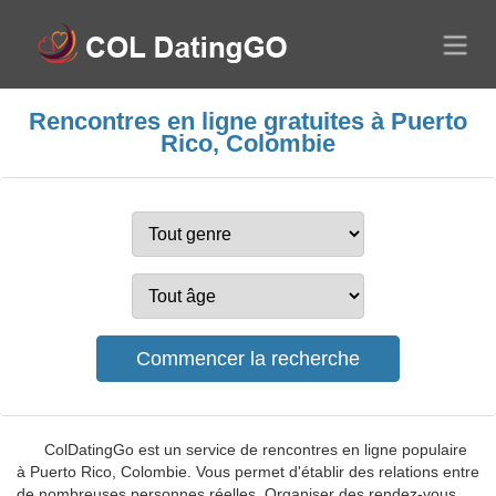
Rencontres en ligne gratuites à Puerto
Rico, Colombie
ColDatingGo est un service de rencontres en ligne populaire
à Puerto Rico, Colombie. Vous permet d'établir des relations entre
de nombreuses personnes réelles. Organiser des rendez-vous