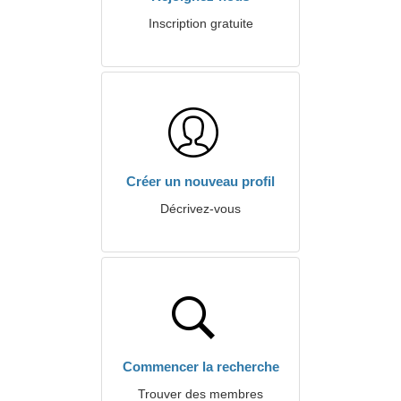
Inscription gratuite
Créer un nouveau profil
Décrivez-vous
Commencer la recherche
Trouver des membres