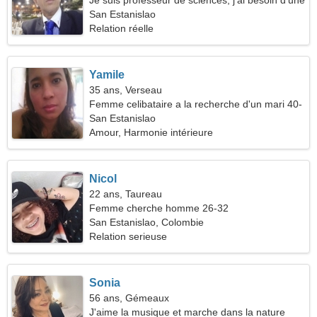
Je suis professeur de sciences, j'ai besoin d'une
femme passionnée
San Estanislao
Relation réelle
Yamile
35 ans, Verseau
Femme celibataire a la recherche d'un mari 40-
45
San Estanislao
Amour, Harmonie intérieure
Nicol
22 ans, Taureau
Femme cherche homme 26-32
San Estanislao, Colombie
Relation serieuse
Sonia
56 ans, Gémeaux
J'aime la musique et marche dans la nature