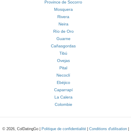
Province de Socorro
Mosquera
Rivera
Neira
Río de Oro
Guarne
Cañasgordas
Tibú
Ovejas
Pital
Necoclí
Ebéjico
Caparrapí
La Calera
Colombie
© 2026, ColDatingGo |
Politique de confidentialité
|
Conditions d'utilisation
|