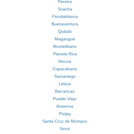
Pereira
Soacha
Floridablanca
Buenaventura
Quibdó
Magangué
Montelíbano
Planeta Rica
Mocoa
Copacabana
Samaniego
Leticia
Barrancas
Pueblo Viejo
Anserma
Pivijay
Santa Cruz de Mompox
Sincé