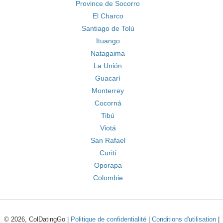
Province de Socorro
El Charco
Santiago de Tolú
Ituango
Natagaima
La Unión
Guacarí
Monterrey
Cocorná
Tibú
Viotá
San Rafael
Curití
Oporapa
Colombie
© 2026, ColDatingGo |
Politique de confidentialité
|
Conditions d'utilisation
|