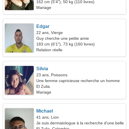
162 cm (5'4"), 50 kg (110 livres)
Mariage
Edgar
22 ans, Vierge
Guy cherche une petite amie
183 cm (6'1"), 73 kg (160 livres)
Relation réelle
Silvia
23 ans, Poissons
Une femme capricieuse recherche un homme
El Zulia
Mariage
Michael
41 ans, Lion
Je suis dermatologue à la recherche d'une belle
femme
El Zulia, Colombie