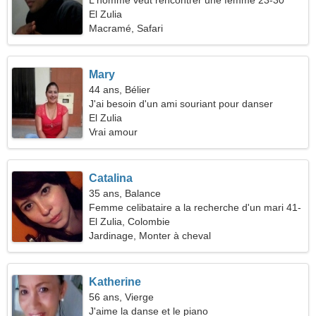
L'homme veut rencontrer une femme 23-30
El Zulia
Macramé, Safari
Mary
44 ans, Bélier
J'ai besoin d'un ami souriant pour danser
El Zulia
Vrai amour
Catalina
35 ans, Balance
Femme celibataire a la recherche d'un mari 41-
45
El Zulia, Colombie
Jardinage, Monter à cheval
Katherine
56 ans, Vierge
J'aime la danse et le piano