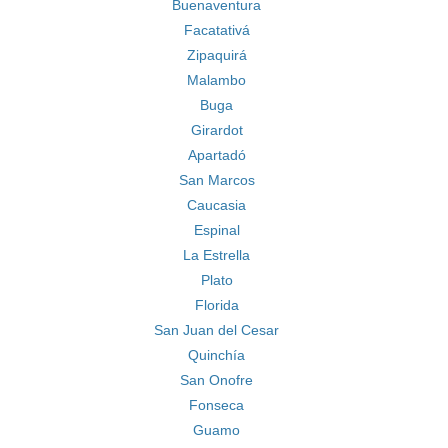
Buenaventura
Facatativá
Zipaquirá
Malambo
Buga
Girardot
Apartadó
San Marcos
Caucasia
Espinal
La Estrella
Plato
Florida
San Juan del Cesar
Quinchía
San Onofre
Fonseca
Guamo