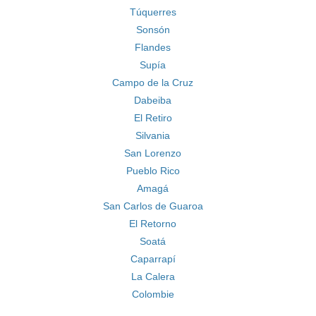
Túquerres
Sonsón
Flandes
Supía
Campo de la Cruz
Dabeiba
El Retiro
Silvania
San Lorenzo
Pueblo Rico
Amagá
San Carlos de Guaroa
El Retorno
Soatá
Caparrapí
La Calera
Colombie