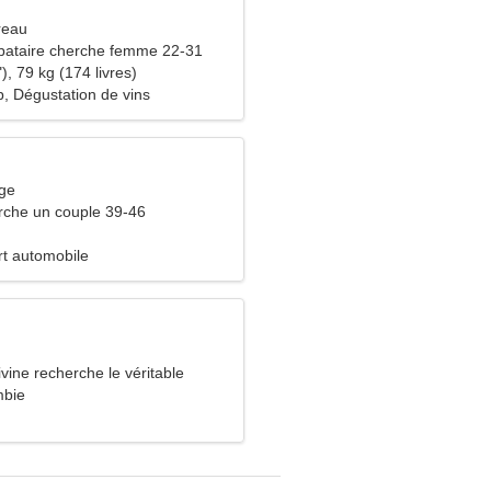
reau
bataire cherche femme 22-31
), 79 kg (174 livres)
, Dégustation de vins
rge
che un couple 39-46
rt automobile
ine recherche le véritable
mbie