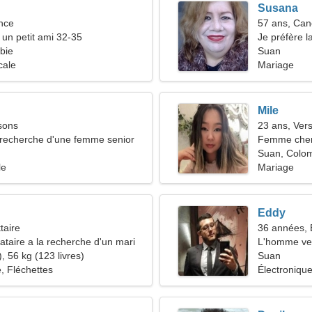
Susana
nce
57 ans, Can
 un petit ami 32-35
Je préfère l
bie
piano
Suan
cale
Mariage
Mile
sons
23 ans, Ver
recherche d'une femme senior
Femme che
Suan, Colo
le
Mariage
Eddy
taire
36 années, 
taire a la recherche d'un mari
L'homme ve
, 56 kg (123 livres)
Suan
, Fléchettes
Électroniqu