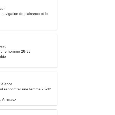
cer
a navigation de plaisance et le
seau
rche homme 28-33
mbie
Balance
ut rencontrer une femme 26-32
e, Animaux