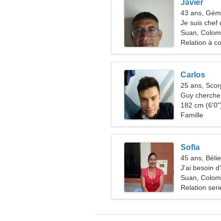
Javier
43 ans, Gé
Je suis chef 
femme qualif
Suan, Colom
Relation à c
Carlos
25 ans, Scor
Guy cherche 
182 cm (6'0")
Famille
Sofia
45 ans, Bélie
J'ai besoin 
voyager
Suan, Colom
Relation ser