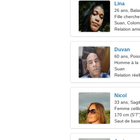
Lina
26 ans, Bala
Fille cherche
Suan, Colom
Relation ami
Duvan
60 ans, Pois
Homme à la 
50-57
Suan
Relation réel
Nicol
33 ans, Sagit
Femme celiba
34-41
170 cm (5'7")
Saut de base