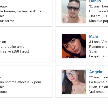
Danilo
meaux
31 ans, Tau
de bureau, j'ai besoin d'une
Homme céli
iée
bie
183 cm (6'1"
ourt terme
Musique pop
Mafe
pion
34 ans, Vie
une petite amie
Femme cher
, 72 kg (158 livres)
Suan
Le golf, Spo
Angela
r
22 ans, Lion
d'un homme affectueux pour
La femme div
bie
amour
Suan, Colo
ieuse
Vrai amour