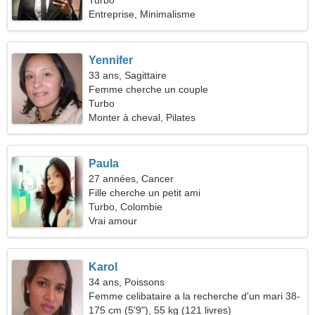
Turbo
Entreprise, Minimalisme
Yennifer
33 ans, Sagittaire
Femme cherche un couple
Turbo
Monter à cheval, Pilates
Paula
27 années, Cancer
Fille cherche un petit ami
Turbo, Colombie
Vrai amour
Karol
34 ans, Poissons
Femme celibataire a la recherche d'un mari 38-
46
175 cm (5'9"), 55 kg (121 livres)