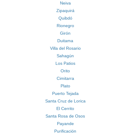
Neiva
Zipaquirá
Quibdó
Rionegro
Girón
Duitama
Villa del Rosario
Sahagún
Los Patios
Orito
Cimitarra
Plato
Puerto Tejada
Santa Cruz de Lorica
El Cerrito
Santa Rosa de Osos
Payande
Purificación