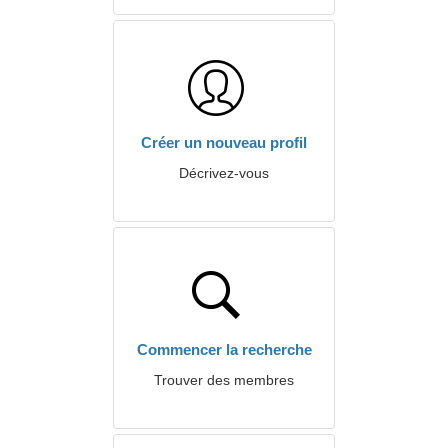
Créer un nouveau profil
Décrivez-vous
Commencer la recherche
Trouver des membres