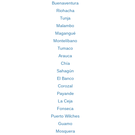
Buenaventura
Riohacha
Tunja
Malambo
Magangué
Montelíbano
Tumaco
Arauca
Chía
Sahagún
El Banco
Corozal
Payande
La Ceja
Fonseca
Puerto Wilches
Guamo
Mosquera