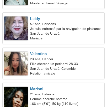
Monter à cheval, Voyager
Leidy
57 ans, Poissons
Je suis intéressé par la navigation de plaisance
et la conduite
San Juan de Urabá
Mariage
Valentina
23 ans, Cancer
Fille cherche un petit ami 28-33
San Juan de Urabá, Colombie
Relation amicale
Marisol
21 ans, Balance
Femme cherche homme
166 cm (5'6"), 50 kg (110 livres)