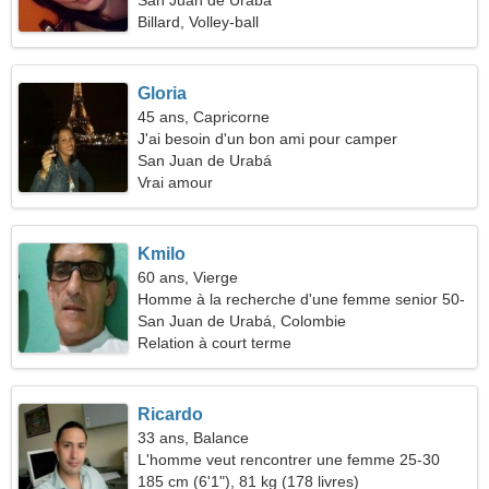
San Juan de Urabá
Billard, Volley-ball
Gloria
45 ans, Capricorne
J'ai besoin d'un bon ami pour camper
San Juan de Urabá
Vrai amour
Kmilo
60 ans, Vierge
Homme à la recherche d'une femme senior 50-
58
San Juan de Urabá, Colombie
Relation à court terme
Ricardo
33 ans, Balance
L'homme veut rencontrer une femme 25-30
185 cm (6'1"), 81 kg (178 livres)